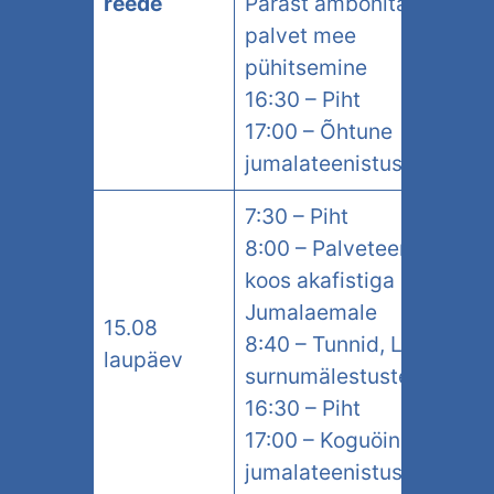
reede
Pärast ambonitagust
palvet mee
pühitsemine
16:30 – Piht
17:00 – Õhtune
jumalateenistus
7:30 – Piht
8:00 – Palveteenistus
koos akafistiga
Jumalaemale
15.08
8:40 – Tunnid, Liturgia
laupäev
surnumälestusteenistus
16:30 – Piht
17:00 – Koguöine
jumalateenistus