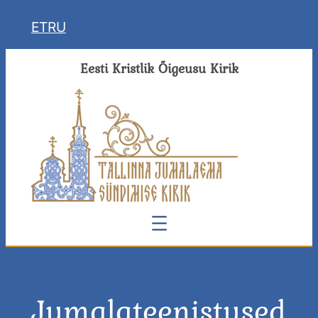
Liigu
ET
RU
sisu
juurde
Eesti Kristlik Õigeusu Kirik
Jumalateenistused