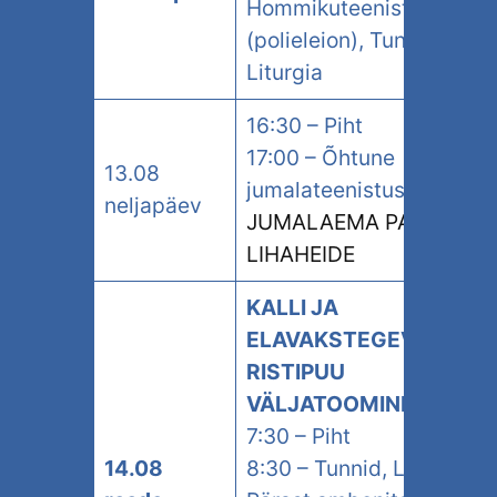
Hommikuteenistus
(polieleion), Tunnid,
Liturgia
16:30 – Piht
17:00 – Õhtune
13.08
jumalateenistus
neljapäev
JUMALAEMA PAASTU
LIHAHEIDE
KALLI JA
ELAVAKSTEGEVA
RISTIPUU
VÄLJATOOMINE
7:30 – Piht
14.08
8:30 – Tunnid, Liturgia