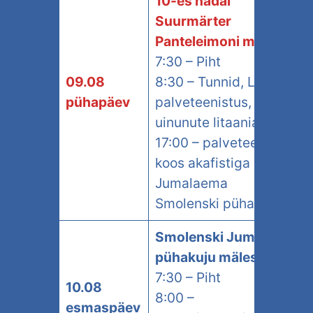
10-es nädal
Suurmärter
Panteleimoni mälestus
7:30 – Piht
09.08
8:30 – Tunnid, Liturgia
pühapäev
palveteenistus,
uinunute litaania
17:00 – palveteenistus
koos akafistiga
Jumalaema
Smolenski pühakujule
Smolenski Jumalaema
pühakuju mälestus
7:30 – Piht
10.08
8:00 –
esmaspäev