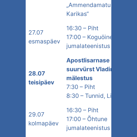
„Ammendamatu
Karikas“
16:30 – Piht
27.07
17:00 – Koguöine
esmaspäev
jumalateenistus
Apostlisarnase
suurvürst Vladimiri
28.07
mälestus
teisipäev
7:30 – Piht
8:30 – Tunnid, Liturgia
16:30 – Piht
29.07
17:00 – Õhtune
kolmapäev
jumalateenistus