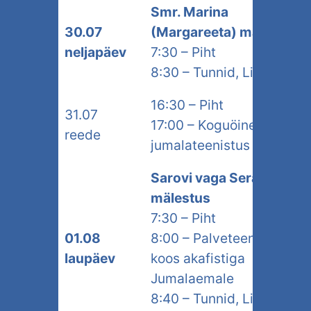
Smr. Marina
30.07
(Margareeta) mälestus
neljapäev
7:30 – Piht
8:30 – Tunnid, Liturgia
16:30 – Piht
31.07
17:00 – Koguöine
reede
jumalateenistus
Sarovi vaga Serafimi
mälestus
7:30 – Piht
01.08
8:00 – Palveteenistus
laupäev
koos akafistiga
Jumalaemale
8:40 – Tunnid, Liturgia