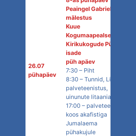
8-as pühapäev
Peaingel Gabrieli
mälestus
Kuue
Kogumaapealsete
Kirikukogude Pühade
isade
püh apäev
26.07
7:30 – Piht
pühapäev
8:30 – Tunnid, Liturgia
palveteenistus,
uinunute litaania
17:00 – palveteenistus
koos akafistiga
Jumalaema
pühakujule