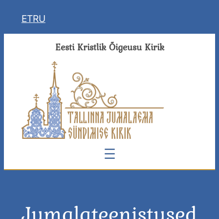
Liigu
ET
RU
sisu
juurde
Eesti Kristlik Õigeusu Kirik
Jumalateenistused